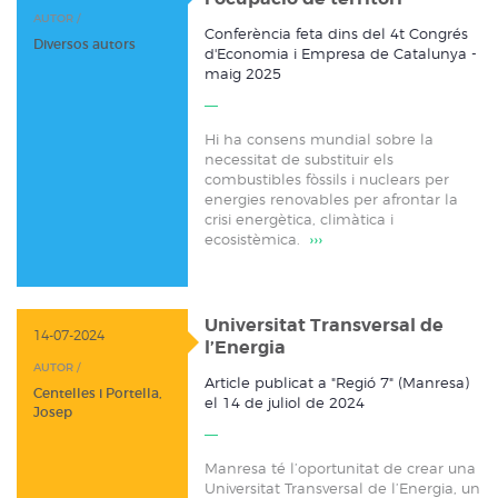
AUTOR /
Conferència feta dins del 4t Congrés
Diversos autors
d'Economia i Empresa de Catalunya -
maig 2025
Hi ha consens mundial sobre la
necessitat de substituir els
combustibles fòssils i nuclears per
energies renovables per afrontar la
crisi energètica, climàtica i
ecosistèmica.
›››
Universitat Transversal de
14-07-2024
l’Energia
AUTOR /
Article publicat a "Regió 7" (Manresa)
Centelles i Portella,
el 14 de juliol de 2024
Josep
Manresa té l’oportunitat de crear una
Universitat Transversal de l’Energia, un