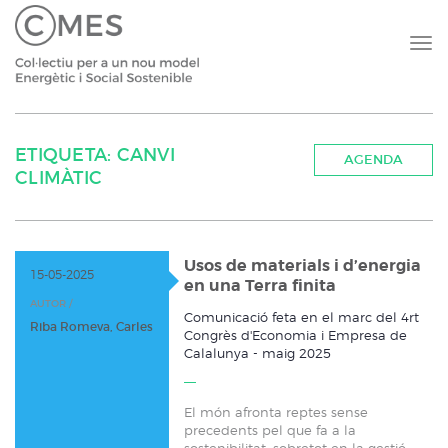
ETIQUETA: CANVI
AGENDA
CLIMÀTIC
Usos de materials i d’energia
15-05-2025
en una Terra finita
AUTOR /
Comunicació feta en el marc del 4rt
Riba Romeva, Carles
Congrès d'Economia i Empresa de
Calalunya - maig 2025
El món afronta reptes sense
precedents pel que fa a la
sostenibilitat, sobretot en la gestió