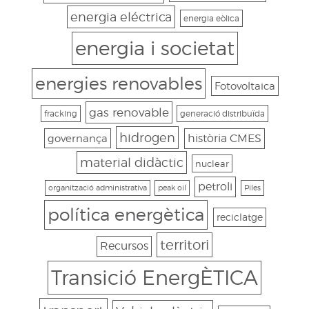
energia eléctrica
energia eòlica
energia i societat
energies renovables
Fotovoltaica
gas renovable
fracking
generació distribuïda
hidrogen
governança
història CMES
material didàctic
nuclear
petroli
organització administrativa
peak oil
Piles
política energètica
reciclatge
territori
Recursos
Transició EnergÈTICA