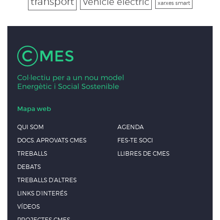
transport
Vehicle elèctric
xarxes smart
Mapa web
QUI SOM
AGENDA
DOCS. APROVATS CMES
FES-TE SOCI
TREBALLS
LLIBRES DE CMES
DEBATS
TREBALLS D’ALTRES
LINKS D’INTERÉS
VÍDEOS
PROJECTES CMES