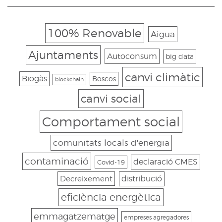
100% Renovable
Aigua
Ajuntaments
Autoconsum
big data
canvi climàtic
Biogàs
Boscos
blockchain
canvi social
Comportament social
comunitats locals d'energia
contaminació
declaració CMES
Covid-19
Decreixement
distribució
eficiència energètica
emmagatzematge
empreses agregadores