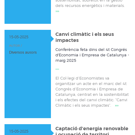
dels recursos energètics i materials.
›››
Canvi climàtic i els seus
15-05-2025
impactes
AUTOR /
Conferència feta dins del 4t Congrés
Diversos autors
d'Economia i Empresa de Catalunya -
maig 2025
El Col·legi d’Economistes va
organitzar un acte en el marc del 4t
Congrés d’Economia i Empresa de
Catalunya, centrat en la sostenibilitat
i els efectes del canvi climàtic: ”Canvi
Climàtic i els seus impactes”.
›››
Captació d’energia renovable
15-05-2025
i ocupació de territori