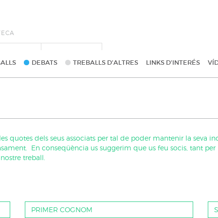
ALLS
DEBATS
TREBALLS D’ALTRES
LINKS D’INTERÉS
VÍ
es quotes dels seus associats per tal de poder mantenir la seva in
ament. En conseqüència us suggerim que us feu socis, tant per pa
ostre treball.