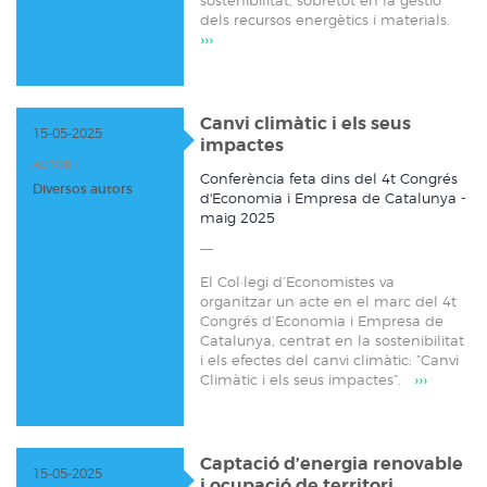
dels recursos energètics i materials.
›››
Canvi climàtic i els seus
15-05-2025
impactes
AUTOR /
Conferència feta dins del 4t Congrés
Diversos autors
d'Economia i Empresa de Catalunya -
maig 2025
El Col·legi d’Economistes va
organitzar un acte en el marc del 4t
Congrés d’Economia i Empresa de
Catalunya, centrat en la sostenibilitat
i els efectes del canvi climàtic: ”Canvi
Climàtic i els seus impactes”.
›››
Captació d’energia renovable
15-05-2025
i ocupació de territori