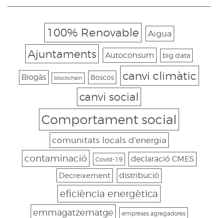
100% Renovable
Aigua
Ajuntaments
Autoconsum
big data
canvi climàtic
Biogàs
Boscos
blockchain
canvi social
Comportament social
comunitats locals d'energia
contaminació
declaració CMES
Covid-19
Decreixement
distribució
eficiència energètica
emmagatzematge
empreses agregadores