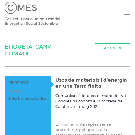
ETIQUETA: CANVI
AGENDA
CLIMÀTIC
Usos de materials i d’energia
15-05-2025
en una Terra finita
AUTOR /
Comunicació feta en el marc del 4rt
Riba Romeva, Carles
Congrès d'Economia i Empresa de
Calalunya - maig 2025
El món afronta reptes sense
precedents pel que fa a la
sostenibilitat, sobretot en la gestió