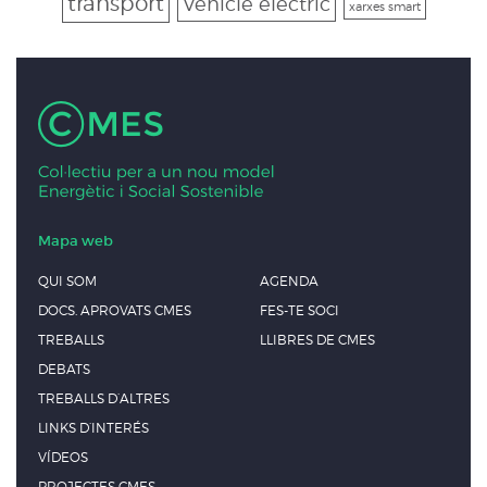
transport
Vehicle elèctric
xarxes smart
Mapa web
QUI SOM
AGENDA
DOCS. APROVATS CMES
FES-TE SOCI
TREBALLS
LLIBRES DE CMES
DEBATS
TREBALLS D’ALTRES
LINKS D’INTERÉS
VÍDEOS
PROJECTES CMES