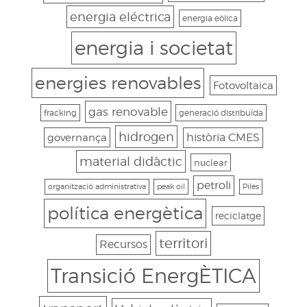
energia eléctrica
energia eòlica
energia i societat
energies renovables
Fotovoltaica
gas renovable
fracking
generació distribuïda
hidrogen
governança
història CMES
material didàctic
nuclear
petroli
organització administrativa
peak oil
Piles
política energètica
reciclatge
territori
Recursos
Transició EnergÈTICA