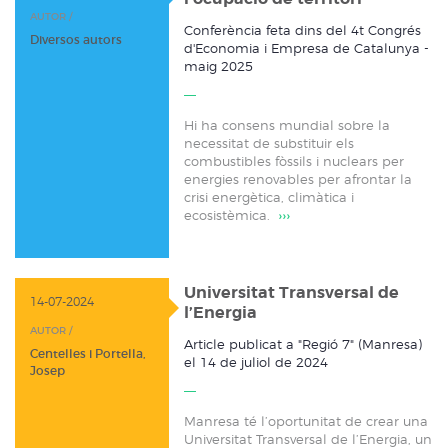
AUTOR /
Conferència feta dins del 4t Congrés
Diversos autors
d'Economia i Empresa de Catalunya -
maig 2025
Hi ha consens mundial sobre la
necessitat de substituir els
combustibles fòssils i nuclears per
energies renovables per afrontar la
crisi energètica, climàtica i
ecosistèmica.
›››
Universitat Transversal de
14-07-2024
l’Energia
AUTOR /
Article publicat a "Regió 7" (Manresa)
Centelles i Portella,
el 14 de juliol de 2024
Josep
Manresa té l’oportunitat de crear una
Universitat Transversal de l’Energia, un