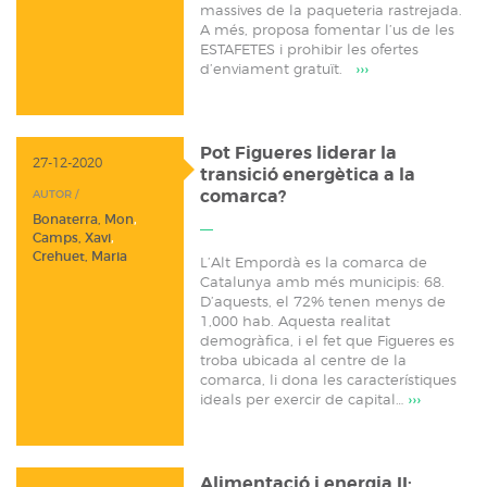
massives de la paqueteria rastrejada.
A més, proposa fomentar l’us de les
ESTAFETES i prohibir les ofertes
d’enviament gratuït.
›››
Pot Figueres liderar la
27-12-2020
transició energètica a la
comarca?
AUTOR /
Bonaterra, Mon
,
Camps, Xavi
,
Crehuet, Maria
L’Alt Empordà es la comarca de
Catalunya amb més municipis: 68.
D’aquests, el 72% tenen menys de
1,000 hab. Aquesta realitat
demogràfica, i el fet que Figueres es
troba ubicada al centre de la
comarca, li dona les característiques
ideals per exercir de capital…
›››
Alimentació i energia II: