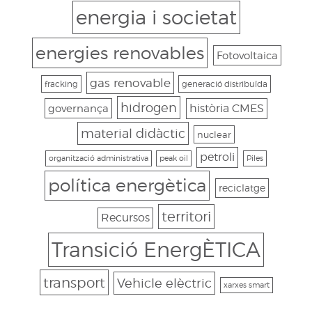
energia i societat
energies renovables
Fotovoltaica
gas renovable
fracking
generació distribuïda
hidrogen
governança
història CMES
material didàctic
nuclear
petroli
organització administrativa
peak oil
Piles
política energètica
reciclatge
territori
Recursos
Transició EnergÈTICA
transport
Vehicle elèctric
xarxes smart