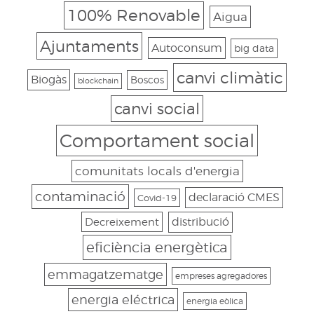
100% Renovable
Aigua
Ajuntaments
Autoconsum
big data
canvi climàtic
Biogàs
Boscos
blockchain
canvi social
Comportament social
comunitats locals d'energia
contaminació
declaració CMES
Covid-19
Decreixement
distribució
eficiència energètica
emmagatzematge
empreses agregadores
energia eléctrica
energia eòlica