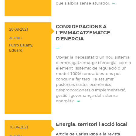
que s’albira sense aturador.
›››
CONSIDERACIONS A
20-08-2021
L’EMMAGATZEMATGE
D’ENERGIA
AUTOR /
Furró Estany,
Eduard
Obviar la necessitat d’un nou sistema
d’emmagatzematge d’energia, com a
element sistèmic de regulació d’un
model 100% renovables, ens pot
conduir a fer tard i a assumir
posteriors costos econòmics
desproporcionats d’implementació,
gestió i governança del sistema
energètic.
›››
Energia, territori i acció local
10-04-2021
Article de Carles Riba a la revista
AUTOR /