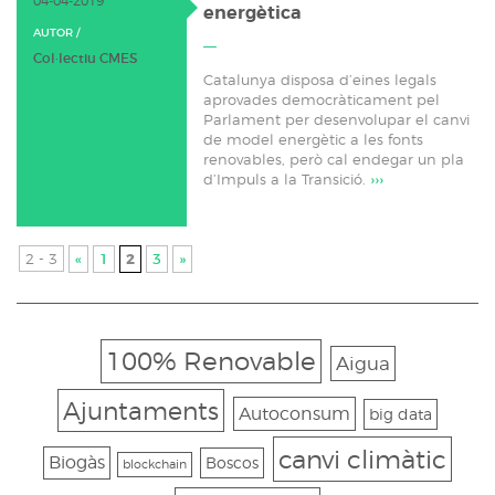
04-04-2019
energètica
AUTOR /
Col·lectiu CMES
Catalunya disposa d’eines legals
aprovades democràticament pel
Parlament per desenvolupar el canvi
de model energètic a les fonts
renovables, però cal endegar un pla
d’Impuls a la Transició.
›››
2 - 3
«
1
2
3
»
100% Renovable
Aigua
Ajuntaments
Autoconsum
big data
canvi climàtic
Biogàs
Boscos
blockchain