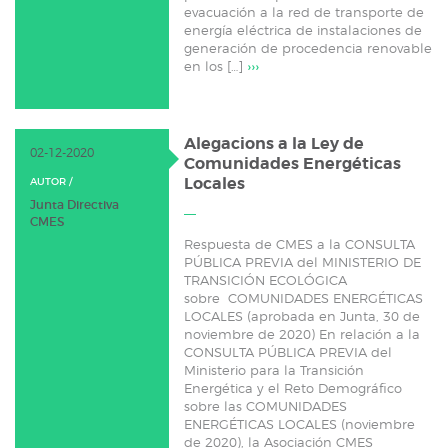
evacuación a la red de transporte de
energía eléctrica de instalaciones de
generación de procedencia renovable
en los […]
›››
Alegacions a la Ley de
02-12-2020
Comunidades Energéticas
Locales
AUTOR /
Junta Directiva
CMES
Respuesta de CMES a la CONSULTA
PÚBLICA PREVIA del MINISTERIO DE
TRANSICIÓN ECOLÓGICA
sobre COMUNIDADES ENERGÉTICAS
LOCALES (aprobada en Junta, 30 de
noviembre de 2020) En relación a la
CONSULTA PÚBLICA PREVIA del
Ministerio para la Transición
Energética y el Reto Demográfico
sobre las COMUNIDADES
ENERGÉTICAS LOCALES (noviembre
de 2020), la Asociación CMES