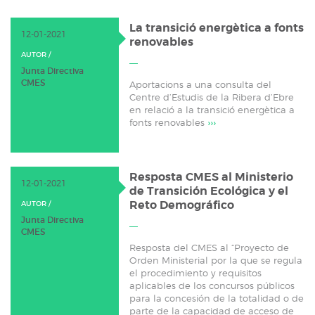
La transició energètica a fonts
12-01-2021
renovables
AUTOR /
Junta Directiva
CMES
Aportacions a una consulta del
Centre d’Estudis de la Ribera d’Ebre
en relació a la transició energètica a
fonts renovables
›››
Resposta CMES al Ministerio
12-01-2021
de Transición Ecológica y el
Reto Demográfico
AUTOR /
Junta Directiva
CMES
Resposta del CMES al “Proyecto de
Orden Ministerial por la que se regula
el procedimiento y requisitos
aplicables de los concursos públicos
para la concesión de la totalidad o de
parte de la capacidad de acceso de