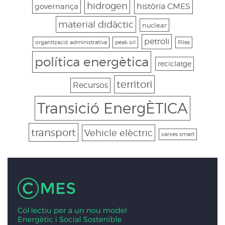
hidrogen
governança
història CMES
material didàctic
nuclear
petroli
organització administrativa
peak oil
Piles
política energètica
reciclatge
territori
Recursos
Transició EnergÈTICA
transport
Vehicle elèctric
xarxes smart