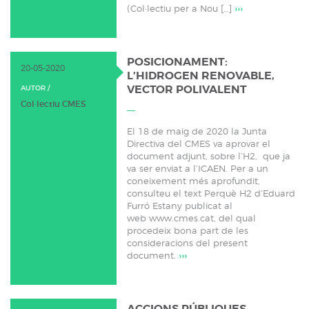
(Col·lectiu per a Nou […]
›››
POSICIONAMENT:
20-05-2020
L’HIDROGEN RENOVABLE,
VECTOR POLIVALENT
AUTOR /
Col·lectiu CMES
El 18 de maig de 2020 la Junta
Directiva del CMES va aprovar el
document adjunt, sobre l’H2, que ja
va ser enviat a l’ICAEN. Per a un
coneixement més aprofundit,
consulteu el text Perquè H2 d’Eduard
Furró Estany publicat al
web www.cmes.cat, del qual
procedeix bona part de les
consideracions del present
document.
›››