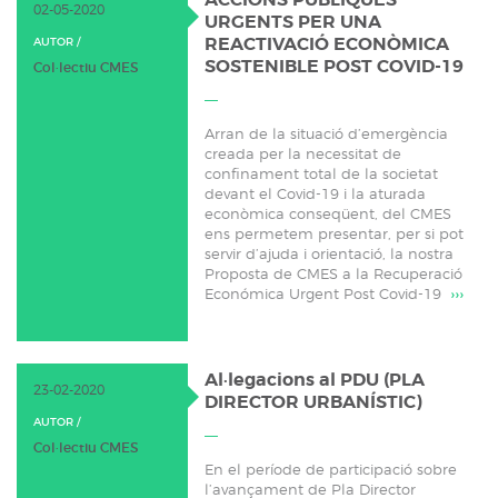
ACCIONS PÚBLIQUES
02-05-2020
URGENTS PER UNA
REACTIVACIÓ ECONÒMICA
AUTOR /
SOSTENIBLE POST COVID-19
Col·lectiu CMES
Arran de la situació d’emergència
creada per la necessitat de
confinament total de la societat
devant el Covid-19 i la aturada
econòmica conseqüent, del CMES
ens permetem presentar, per si pot
servir d’ajuda i orientació, la nostra
Proposta de CMES a la Recuperació
Económica Urgent Post Covid-19
›››
Al·legacions al PDU (PLA
23-02-2020
DIRECTOR URBANÍSTIC)
AUTOR /
Col·lectiu CMES
En el període de participació sobre
l’avançament de Pla Director