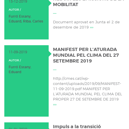
13-12-2019
MOBILITAT
AUTOR /
Furró Estany,
Eduard
,
Riba, Carles
Document aprovat en Junta el 2 de
desembre de 2019
›››
MANIFEST PER L’ATURADA
11-09-2019
MUNDIAL PEL CLIMA DEL 27
SETEMBRE 2019
AUTOR /
Furró Estany,
Eduard
http://cmes.cat/wp-
content/uploads/2019/09/MANIFEST-
11-09-2019.pdf MANIFEST PER
L’ATURADA MUNDIAL PEL CLIMA DEL
PROPER 27 DE SETEMBRE DE 2019
›››
Impuls a la transició