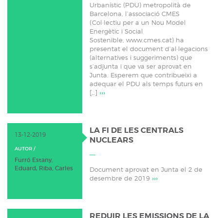
Urbanístic (PDU) metropolità de
Barcelona, l’associació CMES
(Col·lectiu per a un Nou Model
Energètic i Social
Sostenible, www.cmes.cat) ha
presentat el document d’al·legacions
(alternatives i suggeriments) que
s’adjunta i que va ser aprovat en
Junta. Esperem que contribueixi a
adequar el PDU als temps futurs en
[…]
›››
LA FI DE LES CENTRALS
13-12-2019
NUCLEARS
AUTOR /
Furró Estany,
Eduard
,
Riba, Carles
Document aprovat en Junta el 2 de
desembre de 2019
›››
REDUIR LES EMISSIONS DE LA