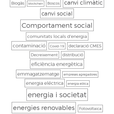
canvi climàtic
Biogàs
Boscos
blockchain
canvi social
Comportament social
comunitats locals d'energia
contaminació
declaració CMES
Covid-19
Decreixement
distribució
eficiència energètica
emmagatzematge
empreses agregadores
energia eléctrica
energia eòlica
energia i societat
energies renovables
Fotovoltaica