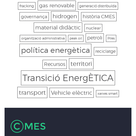
gas renovable
fracking
generació distribuïda
hidrogen
governança
història CMES
material didàctic
nuclear
petroli
organització administrativa
peak oil
Piles
política energètica
reciclatge
territori
Recursos
Transició EnergÈTICA
transport
Vehicle elèctric
xarxes smart