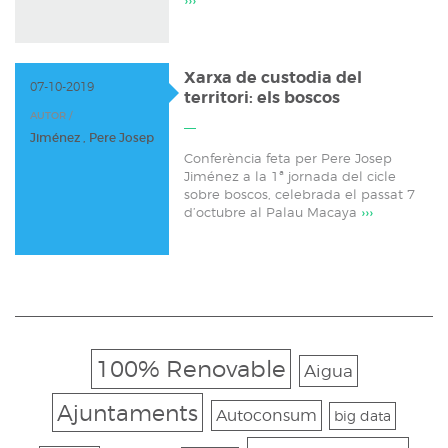
›››
Xarxa de custodia del
07-10-2019
territori: els boscos
AUTOR /
Jiménez , Pere Josep
Conferència feta per Pere Josep
Jiménez a la 1ª jornada del cicle
sobre boscos, celebrada el passat 7
d’octubre al Palau Macaya
›››
100% Renovable
Aigua
Ajuntaments
Autoconsum
big data