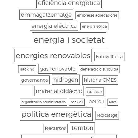
eficiència energètica
emmagatzematge
empreses agregadores
energia eléctrica
energia eòlica
energia i societat
energies renovables
Fotovoltaica
gas renovable
fracking
generació distribuïda
hidrogen
governança
història CMES
material didàctic
nuclear
petroli
organització administrativa
peak oil
Piles
política energètica
reciclatge
territori
Recursos