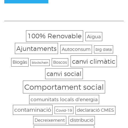
100% Renovable
Aigua
Ajuntaments
Autoconsum
big data
canvi climàtic
Biogàs
Boscos
blockchain
canvi social
Comportament social
comunitats locals d'energia
contaminació
declaració CMES
Covid-19
Decreixement
distribució