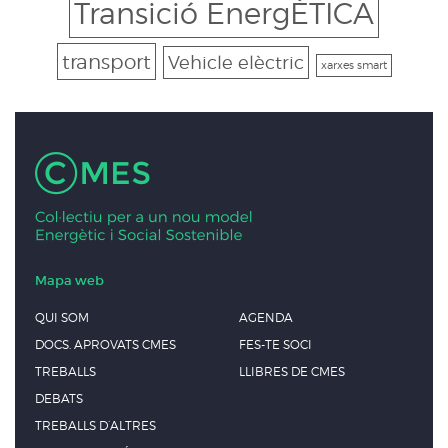
Transició EnergÈTICA
transport
Vehicle elèctric
xarxes smart
Mapa web
QUI SOM
AGENDA
DOCS. APROVATS CMES
FES-TE SOCI
TREBALLS
LLIBRES DE CMES
DEBATS
TREBALLS D’ALTRES