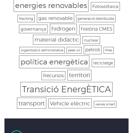
energies renovables
Fotovoltaica
gas renovable
fracking
generació distribuïda
hidrogen
governança
història CMES
material didàctic
nuclear
petroli
organització administrativa
peak oil
Piles
política energètica
reciclatge
territori
Recursos
Transició EnergÈTICA
transport
Vehicle elèctric
xarxes smart