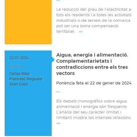
La reducció del preu de l’electricitat a
tots els residents i a totes les activitats
industrials o de serveis de la comarca
pot ser una bona compensació
territorial.
›››
Aigua, energia i alimentació.
22-01-2024
Complementarietats i
contradiccions entre els tres
AUTOR /
vectors
Carles Riba
,
Francesc Reguant
,
Ponència feta el 22 de gener de 2024
Joan Gaya
Els debats monogràfics sobre aigua,
alimentació i energia són freqüents.
L’anàlisi del seu caràcter limitat i
limitant mostra les intenses relacions
›››