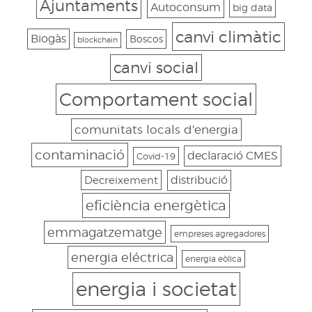
Ajuntaments
Autoconsum
big data
canvi climàtic
Biogàs
Boscos
blockchain
canvi social
Comportament social
comunitats locals d'energia
contaminació
declaració CMES
Covid-19
Decreixement
distribució
eficiència energètica
emmagatzematge
empreses agregadores
energia eléctrica
energia eòlica
energia i societat