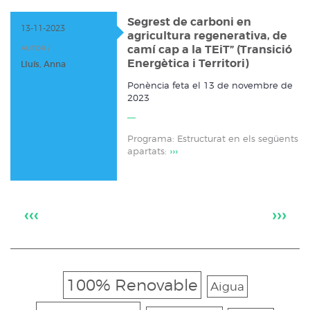
Segrest de carboni en
13-11-2023
agricultura regenerativa, de
camí cap a la TEiT” (Transició
AUTOR /
Energètica i Territori)
Lluís, Anna
Ponència feta el 13 de novembre de
2023
Programa: Estructurat en els següents
apartats:
›››
‹‹‹
›››
100% Renovable
Aigua