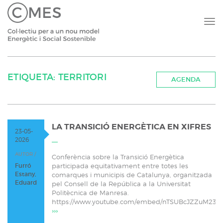
ETIQUETA: TERRITORI
AGENDA
LA TRANSICIÓ ENERGÈTICA EN XIFRES
23-05-
2026
AUTOR /
Conferència sobre la Transició Energètica
Furró
participada equitativament entre totes les
Estany,
comarques i municipis de Catalunya, organitzada
Eduard
pel Consell de la República a la Universitat
Politècnica de Manresa.
https://www.youtube.com/embed/nTSUBcJZZuM23
›››