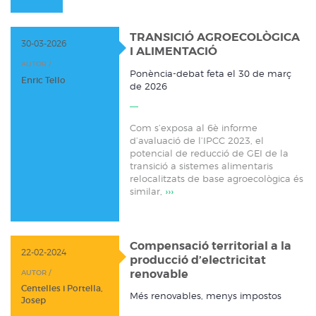
TRANSICIÓ AGROECOLÒGICA
30-03-2026
I ALIMENTACIÓ
AUTOR /
Ponència-debat feta el 30 de març
Enric Tello
de 2026
Com s’exposa al 6è informe
d’avaluació de l’IPCC 2023, el
potencial de reducció de GEI de la
transició a sistemes alimentaris
relocalitzats de base agroecològica és
similar,
›››
Compensació territorial a la
22-02-2024
producció d’electricitat
renovable
AUTOR /
Centelles i Portella,
Més renovables, menys impostos
Josep