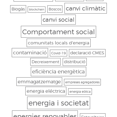
canvi climàtic
Biogàs
Boscos
blockchain
canvi social
Comportament social
comunitats locals d'energia
contaminació
declaració CMES
Covid-19
Decreixement
distribució
eficiència energètica
emmagatzematge
empreses agregadores
energia eléctrica
energia eòlica
energia i societat
energies renovables