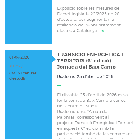
Exposició sobre les mesures del
Decret legislatiu 22/2025 de 28
d’octubre, per augmentar la
resiliència del subministrament
elèctric a Catalunya.
›››
TRANSICIÓ ENERGÈTICA I
01-04-2026
TERRITORI (6ª edició) –
Jornada del Baix Camp
AUTOR /
CMES i centres
Riudoms, 25 d'abril de 2026
d'estudis
El dissabte 25 d’abril de 2026 es va
fer la Jornada Baix Camp a càrrec
del Centre d’Estudis
Riudomerencs “Arnau de
Palomar” corresponent al
projecte Transició Energètica i Territori,
en aquesta 6ª edició amb la
participació també de les comarques