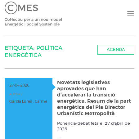
ETIQUETA: POLÍTICA
AGENDA
ENERGÈTICA
Novetats legislatives
27-04-2026
aprovades que han
d’accelerar la transició
AUTOR /
energètica. Resum de la part
García Lores , Carme
energètica del Pla Director
Urbanístic Metropolità
Ponència-debat feta el 27 d'abril de
2026