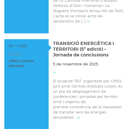
de La Garrotxa (Patronat d’Estudis
Històrics d’Olot i Comarca) i La
Noguera (Fundació Arnau Mir de Tost).
L’acte es va iniciar amb les
salutacions de […]
›››
TRANSICIÓ ENERGÈTICA I
05-11-2025
TERRITORI (5ª edició) –
Jornada de conclusions
AUTOR /
CMES i centres
5 de novembre de 2025
d'estudis
El projecte TEiT, organitzat per CMES
junt amb Centres d’Estudis Locals, és
un pla de desplegament de
conferències i jornades pel territori
amb l’objectiu de
prendre consciència de la necessitat
de transitar vers les energies
renovables.
›››