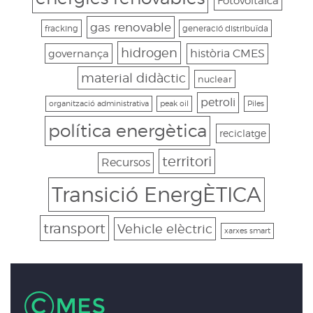
Fotovoltaica
gas renovable
fracking
generació distribuïda
hidrogen
governança
història CMES
material didàctic
nuclear
petroli
organització administrativa
peak oil
Piles
política energètica
reciclatge
territori
Recursos
Transició EnergÈTICA
transport
Vehicle elèctric
xarxes smart